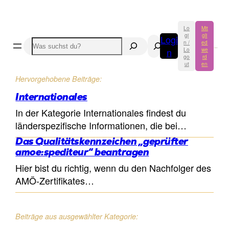
Lo
Mit
gi
gli
Logi
Suchen
Suchen
n /
ed
n
Lo
we
go
rd
ut
en
Hervorgehobene Beiträge:
Internationales
In der Kategorie Internationales findest du
länderspezifische Informationen, die bei…
Das Qualitätskennzeichen „geprüfter
amoe:spediteur“ beantragen
Hier bist du richtig, wenn du den Nachfolger des
AMÖ-Zertifikates…
Beiträge aus ausgewählter Kategorie: