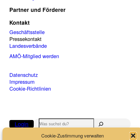
Partner und Förderer
Kontakt
Geschäftsstelle
Pressekontakt
Landesverbände
AMÖ-Mitglied werden
Datenschutz
Impressum
Cookie-Richtlinien
Suchen
Login
Cookie-Zustimmung verwalten
Folge uns