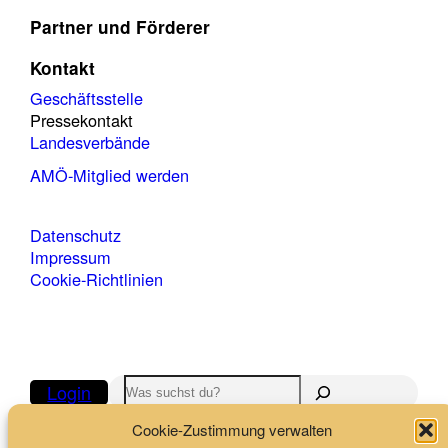
Partner und Förderer
Kontakt
Geschäftsstelle
Pressekontakt
Landesverbände
AMÖ-Mitglied werden
Datenschutz
Impressum
Cookie-Richtlinien
Suchen
Login
Cookie-Zustimmung verwalten
Folge uns