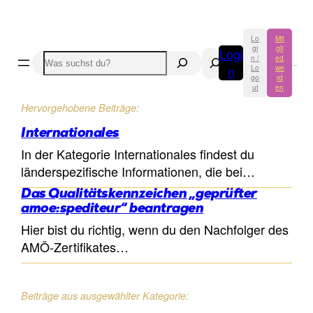
Lo
Mit
gi
gli
Logi
Suchen
Suchen
n /
ed
n
Lo
we
go
rd
ut
en
Hervorgehobene Beiträge:
Internationales
In der Kategorie Internationales findest du
länderspezifische Informationen, die bei…
Das Qualitätskennzeichen „geprüfter
amoe:spediteur“ beantragen
Hier bist du richtig, wenn du den Nachfolger des
AMÖ-Zertifikates…
Beiträge aus ausgewählter Kategorie: