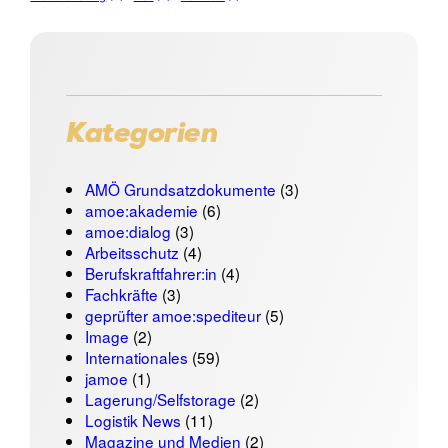
Kategorien
AMÖ Grundsatzdokumente
(3)
amoe:akademie
(6)
amoe:dialog
(3)
Arbeitsschutz
(4)
Berufskraftfahrer:in
(4)
Fachkräfte
(3)
geprüfter amoe:spediteur
(5)
Image
(2)
Internationales
(59)
jamoe
(1)
Lagerung/Selfstorage
(2)
Logistik News
(11)
Magazine und Medien
(2)