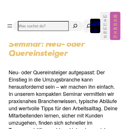
Lo
Mit
gi
gli
Logi
Suchen
Suchen
n /
ed
n
Lo
we
go
rd
ut
en
Seminar: Neu- oder
Quereinsteiger
Neu- oder Quereinsteiger aufgepasst: Der
Einstieg in die Umzugsbranche kann
herausfordernd sein – wir machen ihn einfach.
In unserem kompakten Seminar vermitteln wir
praxisnahes Branchenwissen, typische Abläufe
und wertvolle Tipps für den Arbeitsalltag. Deine
Mitarbeitenden lernen, sicher mit Kunden
umzugehen, finden sich schneller im