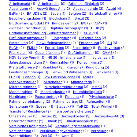
Arbeitsmarkt
(1)
Arbeitsrecht
(10)
Arbeitsunfähigkeit
(2)
Ausbildung
(4)
Auswärtiges Amt
(2)
Auszubildende
(3)
Azubi
(4)
BaFin
(2)
BAIUDBw
(2)
Bauen
(1)
Belgien
(2)
Berufskraftfahrer
(1)
Bevölkerungsdaten
(1)
Blockchain
(1)
Brexit
(3)
Bruttoinlandsprodukt
(1)
Bundeswehr
(2)
BW
(2)
CMR
(1)
digitaler Frachtbrief
(1)
Digitaler Tachograph
(1)
DIHK
(2)
Drittlandsbeförderung. Subunternehmer
(1)
eCMR
(1)
Einfuhrumsatzsteuer
(1)
Einlagerung
(1)
Einschreiben
(2)
Einstellung
(2)
Einwurfeinschreiben
(2)
Entsendung
(2)
EU
(6)
EuGH
(2)
FMKU
(2)
Fortbildung
(2)
Frachtbrief
(1)
Frachtvertrag
(2)
Frankreich
(4)
Geschäftsklima
(1)
Großbritannien
(10)
GVMS
(2)
HGV Safety Permit
(1)
HR
(9)
Inflationsrate
(1)
Insolvenzen
(1)
Jahreskompendium
(1)
Kennzahlen
(1)
Konsumklima
(1)
Kraftstoffpreise
(1)
Krankheit
(3)
Kravag
(2)
Kündigung
(5)
Leistungsempfänger
(1)
Lenk- und Ruhezeiten
(1)
Lenkzeiten
(1)
LEZ
(1)
London
(1)
Low Emission Zone
(1)
Maut
(3)
Mehrwertsteuer
(1)
Mitarbeiter
(11)
Mitarbeiterin
(10)
Mitarbeiterinnen
(1)
Mitarbeiterrekrutierung
(3)
MMKU
(2)
Monatszahlen
(1)
Möbelindustrie
(1)
Neumöbellogistik
(1)
Nordirland
(4)
Pauschbetrag
(1)
Personal
(11)
Privathaushalte
(1)
Rahmenvereinbarung
(2)
Rahmenvertrag
(2)
Ruhezeiten
(1)
Selfstorage
(1)
Spesen
(1)
Statistik
(1)
ToR
(2)
Toter Winkel
(1)
Transfer of Residence
(2)
Transportversicherung
(1)
Umsatzsteuer
(5)
Umzug
(2)
Umzugskosten
(3)
Umzugslogistik
(3)
Unterfrachtführer
(2)
Urlaub
(2)
Urlaubsanspruch
(2)
Vereinigtes Königreich
(4)
Verpflegungsmehraufwand
(1)
Versicherung
(2)
Versicherungsvermittlung
(2)
Verzollung
(1)
Weiterbildung
(3)
Zoll
(4)
Zollwert
(1)